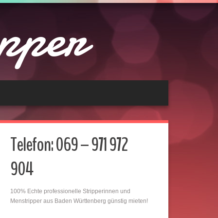
ipper
Telefon: 069 – 971 972
904
100% Echte professionelle Stripperinnen und
Menstripper aus Baden Württenberg günstig mieten!