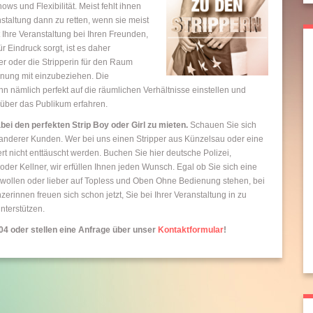
ws und Flexibilität. Meist fehlt ihnen
staltung dann zu retten, wenn sie meist
t Ihre Veranstaltung bei Ihren Freunden,
 Eindruck sorgt, ist es daher
er oder die Stripperin für den Raum
anung mit einzubeziehen. Die
n nämlich perfekt auf die räumlichen Verhältnisse einstellen und
 über das Publikum erfahren.
bei den perfekten Strip Boy oder Girl zu mieten.
Schauen Sie sich
 anderer Kunden. Wer bei uns einen Stripper aus Künzelsau oder eine
ert nicht enttäuscht werden. Buchen Sie hier deutsche Polizei,
r Kellner, wir erfüllen Ihnen jeden Wunsch. Egal ob Sie sich eine
ollen oder lieber auf Topless und Oben Ohne Bedienung stehen, bei
erinnen freuen sich schon jetzt, Sie bei Ihrer Veranstaltung in zu
nterstützen.
904 oder stellen eine Anfrage über unser
Kontaktformular
!