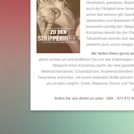
Showtalent, grandiose Stripsho
auch die Fähigkeit eine Veran
schon fast verloren gilt. Dami
Verwandten und Bekannten für
besonders wichtig den Stripp
Künzelsau bereits bei der Pl
Tänzer/innen können sich dan
vielleicht auch schon einiges
Wir helfen Ihnen gerne da
gleich einmal um und profitieren Sie von den Erfahrungen
Stripperin Kreis Künzelsau bucht, der wird garanti
Weihnachtsmänner, Schulmädchen, Krankenschwestern ode
Feuershow wünschen, mit einem lebendem Buffet glänzen w
uns ist alles möglich. Unser Striptease Tänzer und Tänz
u
Rufen Sie uns direkt an unter : 069 – 971 972 