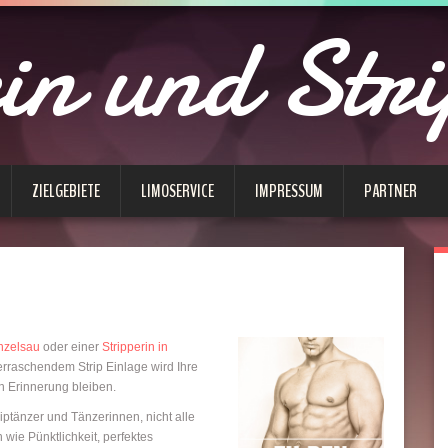
in und Str
ZIELGEBIETE
LIMOSERVICE
IMPRESSUM
PARTNER
ünzelsau
oder einer
Stripperin in
raschendem Strip Einlage wird Ihre
in Erinnerung bleiben.
riptänzer und Tänzerinnen, nicht alle
 wie Pünktlichkeit, perfektes